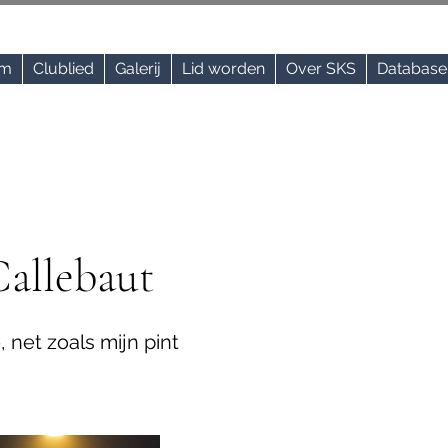
um
Clublied
Galerij
Lid worden
Over SKS
Database 
Callebaut
, net zoals mijn pint