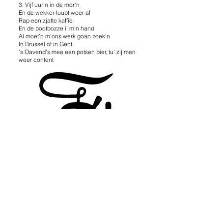
3. Vijf uur’n in de mor‘n
En de wekker luupt weer af
Rap een zjatte kaffie
En de bootbozze i’ m‘n hand
Al moet’n m‘ons werk goan zoek’n
In Brussel of in Gent
’s Oavend’s mee een potsen bier, tu’ zij’men
weer content