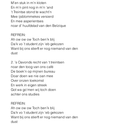
M’en stuk in m’n kloten
En m’n pint nog in m’n ‘and
‘t Treintse stond te wacht’n
Mee ijsblommekes versierd
En mee asperientses
noar d’ huufdstad van den Belzique
REFREIN:
Ah ow ow ow Toch ben’k blij
Da‘k vo ’t student zijn ‘eb gekozen
Want bij ons stierft er nog niemand van den
dust
2. ’s Oavonds recht van ‘t treintsen
noar den toog van ons café
De boek’n op mijnen bureau
Doar doen we nie oan mee
Over onzen toekomst
En werk in eigen streek
Got wa go‘men wij toch doen
achter ons studies
REFREIN:
Ah ow ow ow Toch ben’k blij
Da‘k vo ’t student zijn ‘eb gekozen
Want bij ons stierft er nog niemand van den
dust