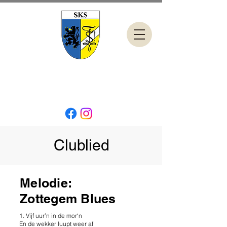
Clublied
Melodie:
Zottegem Blues
1. Vijf uur’n in de mor‘n
En de wekker luupt weer af