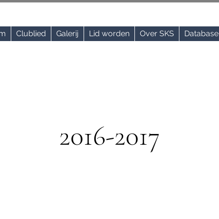
um
Clublied
Galerij
Lid worden
Over SKS
Database 
2016-2017